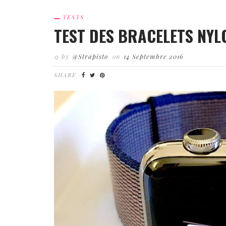
TESTS
TEST DES BRACELETS NY
by
@Strapisto
on
14 Septembre 2016
SHARE