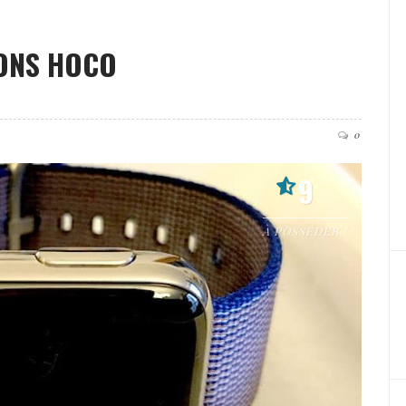
LONS HOCO
0
9
À POSSÉDER !