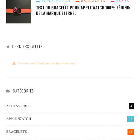
APPLE WATCH
BRACELETS
TESTS
TEST DU BRACELET POUR APPLE WATCH 100% FÉMININ
DE LA MARQUE ETERNEL
DERNIERS TWEETS
Twitter said: "Could not authenticate you."
CATÉGORIES
ACCESSOIRES
4
APPLE WATCH
23
BRACELETS
15