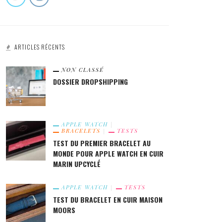
9.3
ARTICLES RÉCENTS
À POSSÉDER !
NON CLASSÉ
DOSSIER DROPSHIPPING
T DU BRACELET POUR APPLE
QUEL BRACELET BOUCLE UNIQUE
CH 100% FÉMININ DE LA MARQUE
TRESSÉE ACHETER POUR VOTRE
APPLE WATCH
BRACELETS
TESTS
RNEL
APPLE WATCH ?
TEST DU PREMIER BRACELET AU
MONDE POUR APPLE WATCH EN CUIR
MARIN UPCYCLÉ
APPLE WATCH
TESTS
TEST DU BRACELET EN CUIR MAISON
MOORS