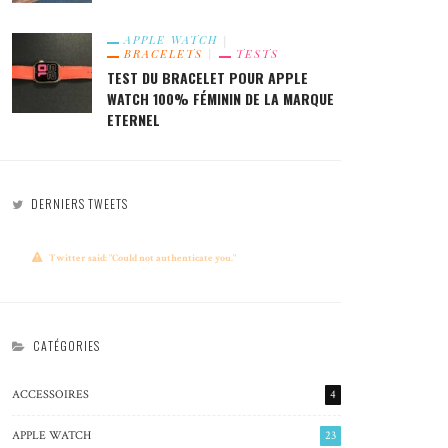
APPLE WATCH
BRACELETS
TESTS
TEST DU BRACELET POUR APPLE
WATCH 100% FÉMININ DE LA MARQUE
ETERNEL
DERNIERS TWEETS
Twitter said: "Could not authenticate you."
CATÉGORIES
ACCESSOIRES
4
APPLE WATCH
23