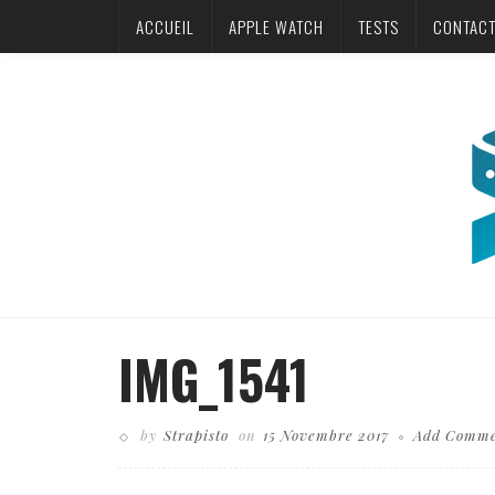
ACCUEIL
APPLE WATCH
TESTS
CONTAC
IMG_1541
by
Strapisto
on
15 Novembre 2017
Add Comm
Business theme, internet online shopping concept, shopping delivery, s