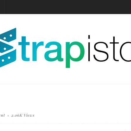
T
ent
2.06K Views
hopping cart carry shopping mail box and blur background of shopping bag and open laptop