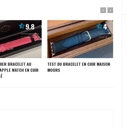
9.8
4
À POSSÉDER !
PAS MAL
MIER BRACELET AU
TEST DU BRACELET EN CUIR MAISON
TES
APPLE WATCH EN CUIR
MOORS
WAT
LÉ
ETE