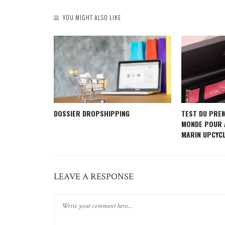
YOU MIGHT ALSO LIKE
 UNIQUE
DOSSIER DROPSHIPPING
TEST DU PRE
R VOTRE
MONDE POUR 
MARIN UPCYC
LEAVE A RESPONSE