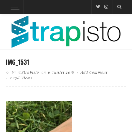
IMG_1531
by
@Strapisto
on
6 Juillet 2018
Add Comment
2.19K Views
Business theme, internet online shopping concept, shopping delivery, shopping cart carry
shopping mail box and blur background of shopping bag and open laptop