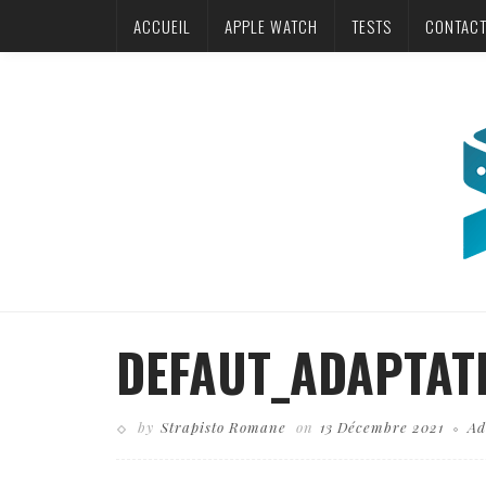
ACCUEIL
APPLE WATCH
TESTS
CONTAC
DEFAUT_ADAPTAT
by
Strapisto Romane
on
13 Décembre 2021
Ad
Business theme, internet online shopping concept, shopping delivery, s