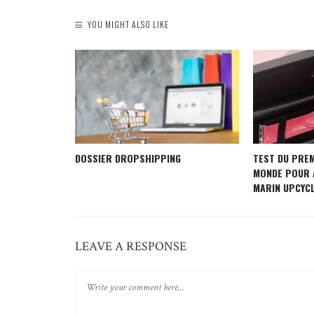
YOU MIGHT ALSO LIKE
 UNIQUE
DOSSIER DROPSHIPPING
TEST DU PRE
R VOTRE
MONDE POUR 
MARIN UPCYC
LEAVE A RESPONSE