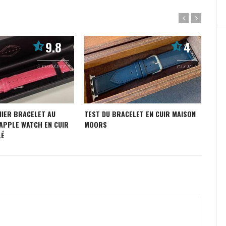
9.8
4
À POSSÉDER !
PAS MAL
MIER BRACELET AU
TEST DU BRACELET EN CUIR MAISON
TES
APPLE WATCH EN CUIR
MOORS
WAT
LÉ
ETE