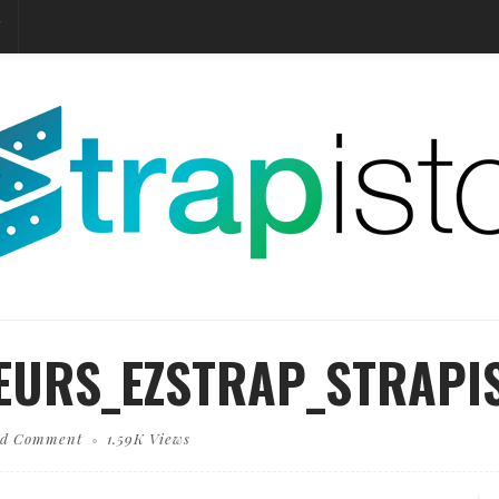
T
EURS_EZSTRAP_STRAPI
d Comment
1.59K Views
hopping cart carry shopping mail box and blur background of shopping bag and open laptop