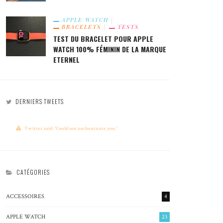
APPLE WATCH
BRACELETS
TESTS
TEST DU BRACELET POUR APPLE
WATCH 100% FÉMININ DE LA MARQUE
ETERNEL
DERNIERS TWEETS
Twitter said: "Could not authenticate you."
CATÉGORIES
ACCESSOIRES
4
APPLE WATCH
23