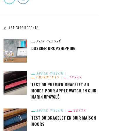
9.3
ARTICLES RÉCENTS
À POSSÉDER !
NON CLASSÉ
DOSSIER DROPSHIPPING
T DU BRACELET POUR APPLE
QUEL BRACELET BOUCLE UNIQUE
CH 100% FÉMININ DE LA MARQUE
TRESSÉE ACHETER POUR VOTRE
APPLE WATCH
BRACELETS
TESTS
RNEL
APPLE WATCH ?
TEST DU PREMIER BRACELET AU
MONDE POUR APPLE WATCH EN CUIR
MARIN UPCYCLÉ
APPLE WATCH
TESTS
TEST DU BRACELET EN CUIR MAISON
MOORS