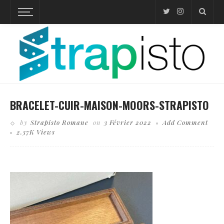
BRACELET-CUIR-MAISON-MOORS-STRAPISTO
by
Strapisto Romane
on
3 Février 2022
Add Comment
2.37K Views
Business theme, internet online shopping concept, shopping delivery, shopping cart carry
shopping mail box and blur background of shopping bag and open laptop