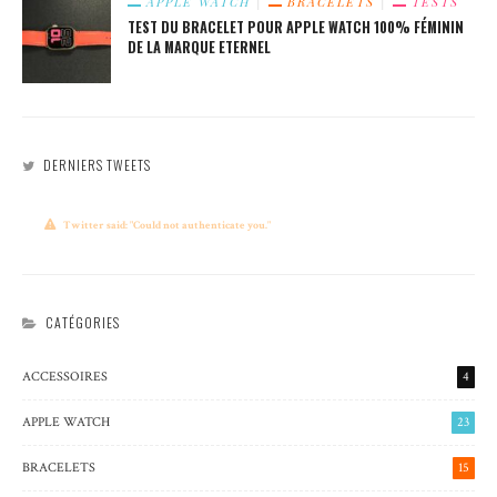
APPLE WATCH
BRACELETS
TESTS
TEST DU BRACELET POUR APPLE WATCH 100% FÉMININ
DE LA MARQUE ETERNEL
DERNIERS TWEETS
Twitter said: "Could not authenticate you."
CATÉGORIES
ACCESSOIRES
4
APPLE WATCH
23
BRACELETS
15