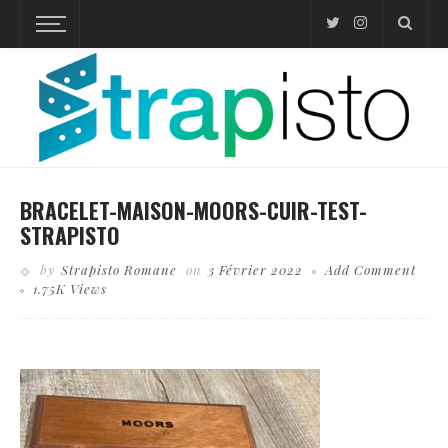
BRACELET-MAISON-MOORS-CUIR-TEST-
STRAPISTO
by
Strapisto Romane
on
3 Février 2022
Add Comment
1.75K Views
Business theme, internet online shopping concept, shopping delivery, shopping cart carry
shopping mail box and blur background of shopping bag and open laptop