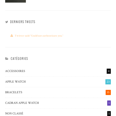
DERNIERS TWEETS
Twitter said: "Could not authenticate you."
CATÉGORIES
ACCESSOIRES
4
APPLE WATCH
23
BRACELETS
15
CADRAN APPLE WATCH
1
NON CLASSÉ
1