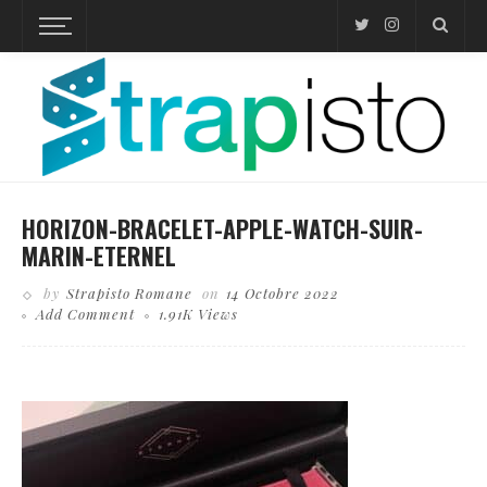
HORIZON-BRACELET-APPLE-WATCH-SUIR-
MARIN-ETERNEL
by
Strapisto Romane
on
14 Octobre 2022
Add Comment
1.91K Views
Business theme, internet online shopping concept, shopping delivery, shopping cart carry
shopping mail box and blur background of shopping bag and open laptop