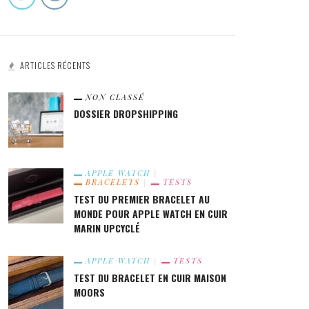
9.3
ARTICLES RÉCENTS
À POSSÉDER !
NON CLASSÉ
DOSSIER DROPSHIPPING
T DU BRACELET POUR APPLE
QUEL BRACELET BOUCLE UNIQUE
CH 100% FÉMININ DE LA MARQUE
TRESSÉE ACHETER POUR VOTRE
APPLE WATCH
BRACELETS
TESTS
RNEL
APPLE WATCH ?
TEST DU PREMIER BRACELET AU
MONDE POUR APPLE WATCH EN CUIR
MARIN UPCYCLÉ
APPLE WATCH
TESTS
TEST DU BRACELET EN CUIR MAISON
MOORS