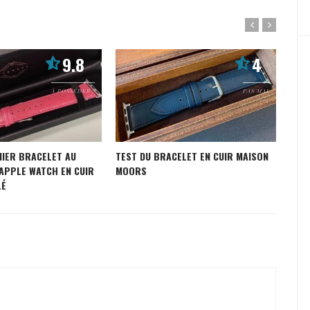
9.8
4
À POSSÉDER !
PAS MAL
MIER BRACELET AU
TEST DU BRACELET EN CUIR MAISON
TES
APPLE WATCH EN CUIR
MOORS
WAT
LÉ
ETE