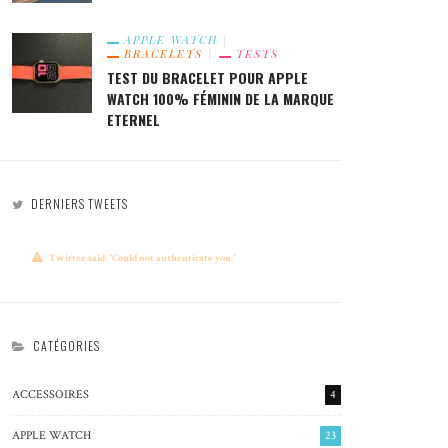
APPLE WATCH
BRACELETS
TESTS
TEST DU BRACELET POUR APPLE
WATCH 100% FÉMININ DE LA MARQUE
ETERNEL
DERNIERS TWEETS
Twitter said: "Could not authenticate you."
CATÉGORIES
ACCESSOIRES
4
APPLE WATCH
23