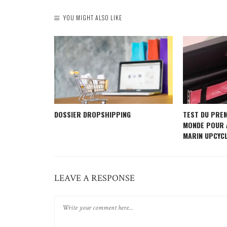
YOU MIGHT ALSO LIKE
 UNIQUE
DOSSIER DROPSHIPPING
TEST DU PRE
R VOTRE
MONDE POUR 
MARIN UPCYC
LEAVE A RESPONSE