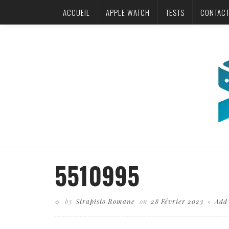
ACCUEIL
APPLE WATCH
TESTS
CONTAC
5510995
by
Strapisto Romane
on
28 Février 2023
Add
Business theme, internet online shopping concept, shopping delivery, s