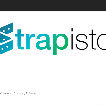
T
 Comment
1.59K Views
hopping cart carry shopping mail box and blur background of shopping bag and open laptop